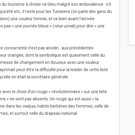
 du tourisme à choisir ce bleu malgré son ambivalence : s’il
reté etc., il reste pour les Tunisiens (on parle des gens du
ion) une couleur honnie, et ce bien avant l’arrivée
on pas « une journée bleue » (
nhar azrek
) pour dire « une
iste concurrente n’est pas anodin : aux précédentes
couleur orangée, dont la symbolique est quasiment celle du
promesse de changement en douceur avec une couleur
primait peut-être la difficulté pour la leader de cette liste
’elle en était la secrétaire générale.
e avec le choix d’un rouge « révolutionnaire » sur une liste
ens » ne sont pas absents. Un rouge qui est aussi « la
ine dans les
melyas
, habits berbères des femmes, celle de
mes, et surtout celle du drapeau national.