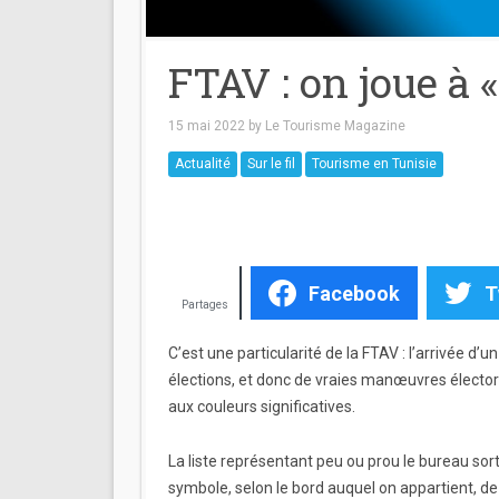
FTAV : on joue à
15 mai 2022
by
Le Tourisme Magazine
Actualité
Sur le fil
Tourisme en Tunisie
Facebook
T
Partages
C’est une particularité de la FTAV : l’arrivée d’
élections, et donc de vraies manœuvres électora
aux couleurs significatives.
La liste représentant peu ou prou le bureau sort
symbole, selon le bord auquel on appartient, de 