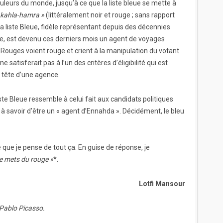
ouleurs du monde, jusqu’à ce que la liste bleue se mette à
 kahla-hamra »
(littéralement noir et rouge ; sans rapport
la liste Bleue, fidèle représentant depuis des décennies
rie, est devenu ces derniers mois un agent de voyages
es Rouges voient rouge et crient à la manipulation du votant
satisferait pas à l’un des critères d’éligibilité qui est
a tête d’une agence.
ste Bleue ressemble à celui fait aux candidats politiques
 à savoir d’être un « agent d’Ennahda ». Décidément, le bleu
e je pense de tout ça. En guise de réponse, je
je mets du rouge »
*.
Lotfi Mansour
, Pablo Picasso.