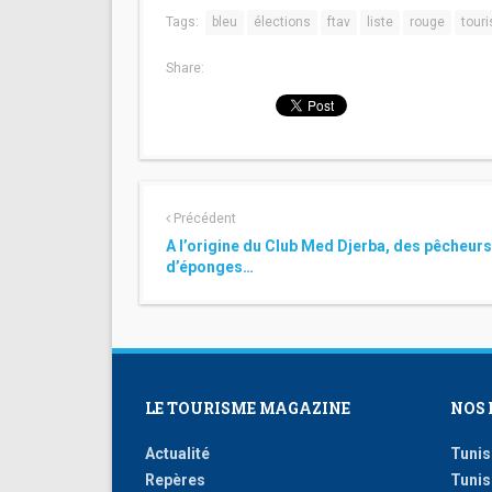
Tags:
bleu
élections
ftav
liste
rouge
tour
Share:
Précédent
A l’origine du Club Med Djerba, des pêcheurs
d’éponges…
LE TOURISME MAGAZINE
NOS 
Actualité
Tunis
Repères
Tunis