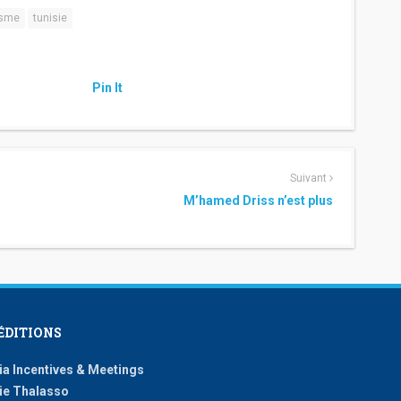
isme
tunisie
Pin It
Suivant
M’hamed Driss n’est plus
ÉDITIONS
ia Incentives & Meetings
ie Thalasso