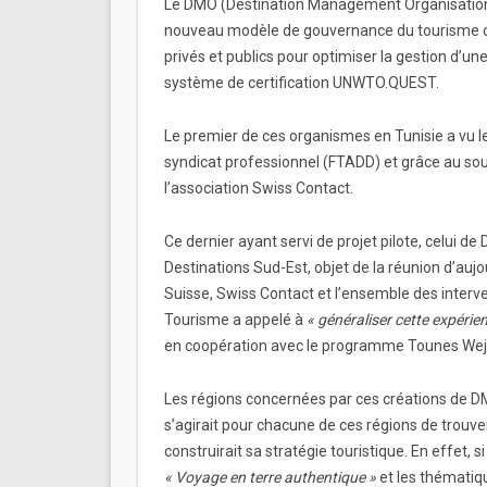
Le DMO (Destination Management Organisation) 
nouveau modèle de gouvernance du tourisme co
privés et publics pour optimiser la gestion d’un
système de certification UNWTO.QUEST.
Le premier de ces organismes en Tunisie a vu l
syndicat professionnel (FTADD) et grâce au sou
l’association Swiss Contact.
Ce dernier ayant servi de projet pilote, celui de 
Destinations Sud-Est, objet de la réunion d’auj
Suisse, Swiss Contact et l’ensemble des interven
Tourisme a appelé à
« généraliser cette expérie
en coopération avec le programme Tounes Wejh
Les régions concernées par ces créations de DM
s’agirait pour chacune de ces régions de trouver
construirait sa stratégie touristique. En effet, 
« Voyage en terre authentique »
et les thématiq