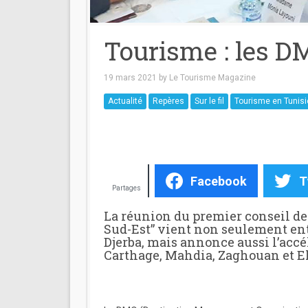
Tourisme : les D
19 mars 2021
by
Le Tourisme Magazine
Actualité
Repères
Sur le fil
Tourisme en Tunisi
Facebook
T
Partages
La réunion du premier conseil de 
Sud-Est” vient non seulement ent
Djerba, mais annonce aussi l’accé
Carthage, Mahdia, Zaghouan et El