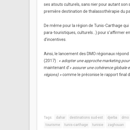
ses atouts culturels, sans nier pour autant son
première destination de thalassothérapie du pa
De même pour la région de Tunis-Carthage qui d
para-touristiques, culturels…) pour s’affirmer e
d’incentives.
Ainsi, le lancement des DMO régionaux répond
(2017) :
« adopter une approche marketing pour l
maintenant d’
« assurer une cohérence globale e
régions) »
comme le préconise le rapport final
Tags:
dahar
destinations sud-est
djerba
dmo
tourisme
tunis-carthage
tunisie
zaghouan