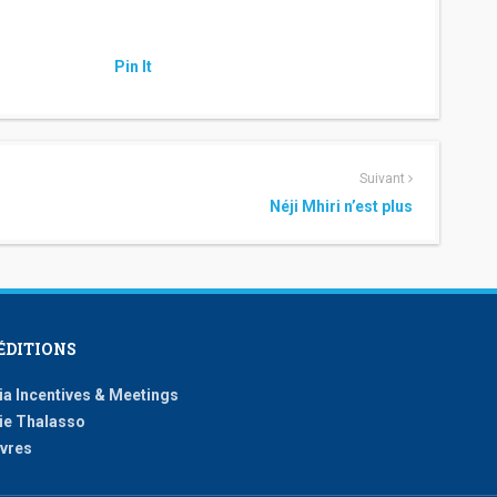
Pin It
Suivant
Néji Mhiri n’est plus
ÉDITIONS
ia Incentives & Meetings
ie Thalasso
ivres