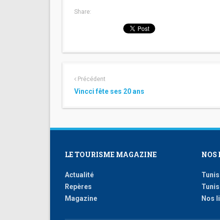
Share:
Précédent
Vincci fête ses 20 ans
LE TOURISME MAGAZINE
NOS 
Actualité
Tunis
Repères
Tunis
Magazine
Nos l