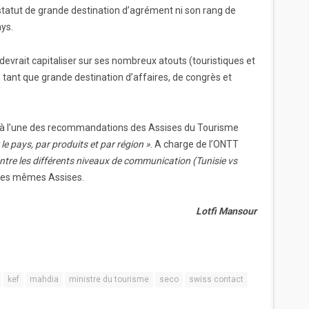
 statut de grande destination d’agrément ni son rang de
ys.
evrait capitaliser sur ses nombreux atouts (touristiques et
n tant que grande destination d’affaires, de congrès et
 à l’une des recommandations des Assises du Tourisme
e pays, par produits et par région »
. A charge de l’ONTT
ntre les différents niveaux de communication (Tunisie vs
 des mêmes Assises.
Lotfi Mansour
kef
mahdia
ministre du tourisme
seco
swiss contact