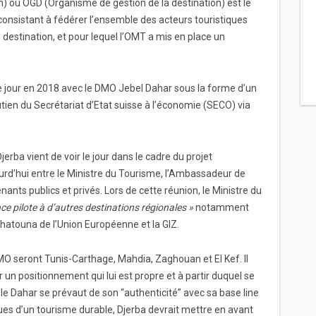
ou OGD (Organisme de gestion de la destination) est le
nsistant à fédérer l’ensemble des acteurs touristiques
e destination, et pour lequel l’OMT a mis en place un
e jour en 2018 avec le DMO Jebel Dahar sous la forme d’un
tien du Secrétariat d’Etat suisse à l’économie (SECO) via
Djerba vient de voir le jour dans le cadre du projet
ourd’hui entre le Ministre du Tourisme, l’Ambassadeur de
ants publics et privés. Lors de cette réunion, le Ministre du
nce pilote à d’autres destinations régionales »
notamment
atouna de l’Union Européenne et la GIZ.
O seront Tunis-Carthage, Mahdia, Zaghouan et El Kef. Il
 un positionnement qui lui est propre et à partir duquel se
si le Dahar se prévaut de son “authenticité” avec sa base line
ues d’un tourisme durable, Djerba devrait mettre en avant