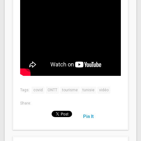
Tags:
covid
ONTT
tourisme
tunisie
vidéo
Share:
Pin It