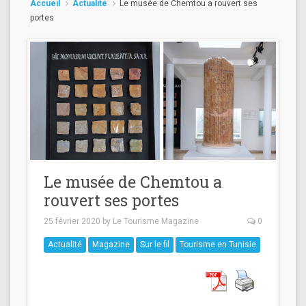
Accueil
Actualité
Le musée de Chemtou a rouvert ses
portes
Le musée de Chemtou a
rouvert ses portes
25 février 2020
by
Le Tourisme Magazine
0
Actualité
Magazine
Sur le fil
Tourisme en Tunisie