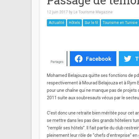
12 juin 2017
by
Le Tourisme Magazine
Actualité
Hôtels
Sur le fil
Tourisme en Tunisie
Facebook
T
Partages
Mohamed Belajouza quitte ses fonctions de pdg 
respectivement à Mourad Belajouza et à Rym 
pour une chaîne qui ne manque pas de projets 
2011 suite aux soubresauts vécus par le secte
C’est donc une retraite bien méritée pour cet an
se mettre dans les pas des grands hôteliers tu
“remplir ses hôtels”. Il fait partie du club rest
pleinement leur rôle de “chefs d’entreprise” en