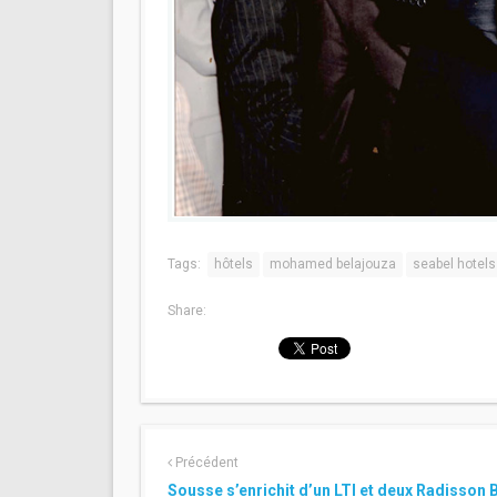
Tags:
hôtels
mohamed belajouza
seabel hotels
Share:
Précédent
Sousse s’enrichit d’un LTI et deux Radisson 