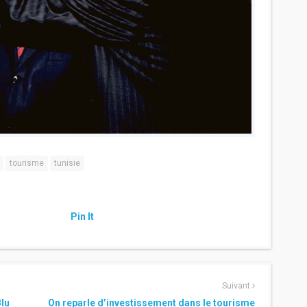
tourisme
tunisie
Pin It
Suivant
Blu
On reparle d’investissement dans le tourisme