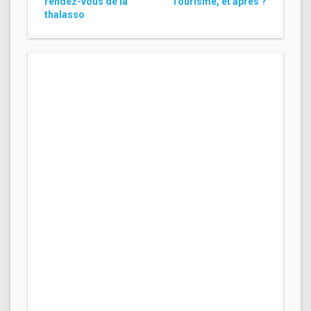
rendez-vous de la
Tourisme, et après ?
thalasso