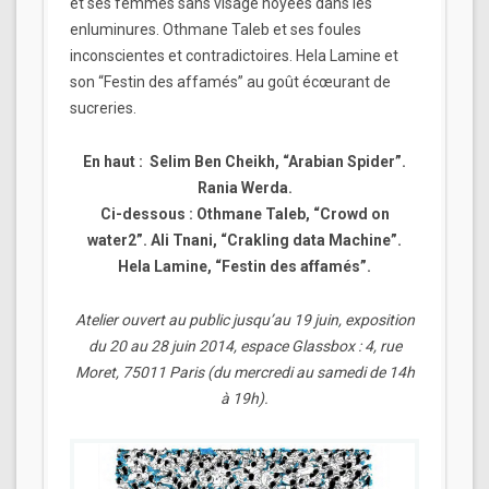
et ses femmes sans visage noyées dans les
enluminures. Othmane Taleb et ses foules
inconscientes et contradictoires. Hela Lamine et
son “Festin des affamés” au goût écœurant de
sucreries.
En haut : Selim Ben Cheikh, “Arabian Spider”.
Rania Werda.
Ci-dessous : Othmane Taleb, “Crowd on
water2”. Ali Tnani, “Crakling data Machine”.
Hela Lamine, “Festin des affamés”.
Atelier ouvert au public jusqu’au 19 juin, exposition
du 20 au 28 juin 2014, espace Glassbox : 4, rue
Moret, 75011 Paris (
du mercredi au samedi de 14h
à 19h)
.