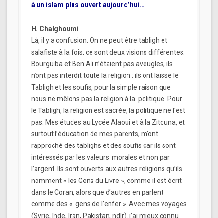
à un islam plus ouvert aujourd’hui…
H. Chalghoumi
Là, il y a confusion. On ne peut être tabligh et
salafiste à la fois, ce sont deux visions différentes.
Bourguiba et Ben Ali n’étaient pas aveugles, ils
n’ont pas interdit toute la religion : ils ont laissé le
Tabligh et les soufis, pour la simple raison que
nous ne mêlons pas la religion à la politique. Pour
le Tabligh, la religion est sacrée, la politique ne l’est
pas. Mes études au Lycée Alaoui et à la Zitouna, et
surtout l’éducation de mes parents, m’ont
rapproché des tablighs et des soufis car ils sont
intéressés par les valeurs morales et non par
l’argent. Ils sont ouverts aux autres religions qu’ils
nomment « les Gens du Livre », comme il est écrit
dans le Coran, alors que d’autres en parlent
comme des « gens de l’enfer ». Avec mes voyages
(Syrie, Inde, Iran, Pakistan, ndlr), j’ai mieux connu