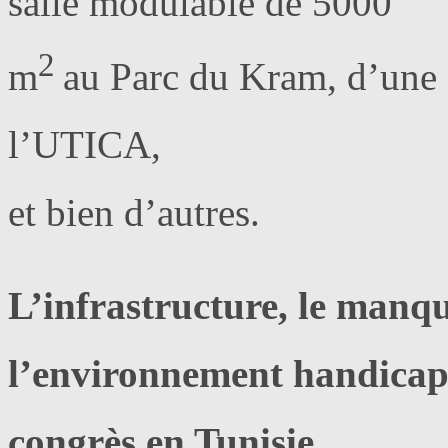
salle modulable de 5000
2
m
au Parc du Kram, d’une s
l’UTICA,
et bien d’autres.
L’infrastructure, le manq
l’environnement handicape
congrès en Tunisie…